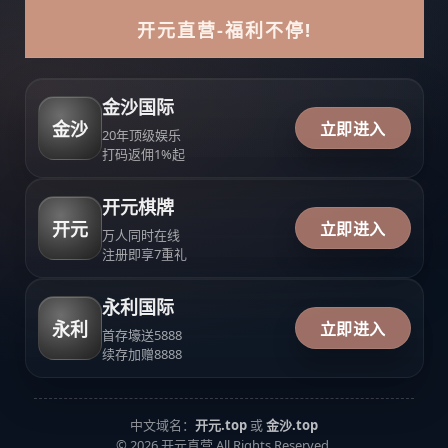
开元直营-福利不停!
金沙国际
金沙
立即进入
20年顶级娱乐
打码返佣1%起
开元棋牌
开元
立即进入
万人同时在线
注册即享7重礼
永利国际
永利
立即进入
首存壕送5888
续存加赠8888
中文域名：
开元.top
或
金沙.top
© 2026 开元直营 All Rights Reserved.